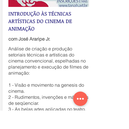
INTRODUÇÃO ÀS TÉCNICAS
ARTÍSTICAS DO CINEMA DE
ANIMAÇÃO
com José Araripe Jr.
Análise de criação e produção
setoriais técnicas e artísticas do
cinema convencional, espelhadas no
planejamento e execução de filmes de
animação:
1 - Visão e movimento na genesis do
cinema.
2 - Rudimentos, invenções e máquinas
de seqüenciar.
3 - As belas artes aplicadas no teatro.
4 - A contação de histórias: gêneros e
técnicas de representação gráfica.
5 - Os teatros óticos, as animações e o