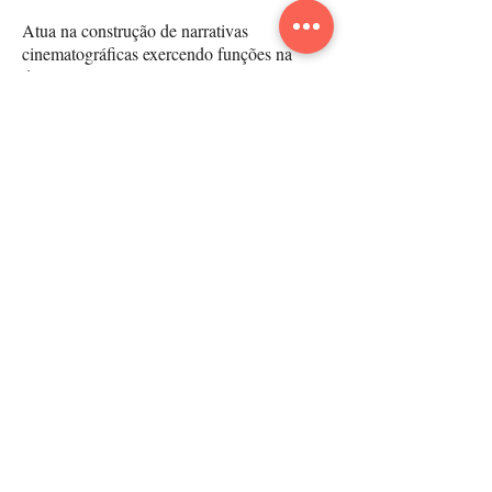
Atua na construção de narrativas
cinematográficas exercendo funções na
direção e no roteiro em cinema, como
continuísta, diretora
assistente e consultora de roteiro auxiliando
na construção de narrativas de forma mais
emotiva e sensível a história.
Já firmou parceria em projetos de diretores
como Jeferson De, Karim Ainouz, Fernando
Meirelles, Carlos Saldanha e René Guerra.
Atualmente, caminha na busca de realizar
seus projetos autorais como roteirista e
diretora, na intenção de ampliar sua escuta
e aprendizagens adquiridos em seu percurso
cinematográfico, que
intensificou seus processos de construção de
histórias através das
memórias.